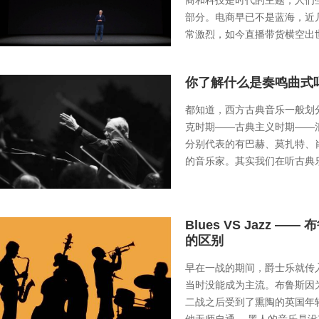
商和科技是时代的主题，人们
部分。电商早已不是蓝海，近
常激烈，如今直播带货横空出
抢占先机，另有一部分不得不
经营模式，开始招聘主播，不
你了解什么是奏鸣曲式
究新的产品，加大推广力度
都知道，西方古典音乐一般划
克时期——古典主义时期——
分别代表的有巴赫、莫扎特、
的音乐家。其实我们在听古典
现他们的乐章整齐有序，排列
说，每一章都会有自己的主题
钢琴曲时，曲名也会有一长串
Blues VS Jazz —
的区别
早在一战的期间，爵士乐就传
当时没能成为主流。布鲁斯因
二战之后受到了熏陶的英国年