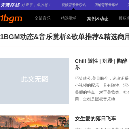
好音乐，用的起！
视频背景音乐站
店铺背景音乐站
全部音乐
精选歌单
授权
案例&动态
1BGM动态&音乐赏析&歌单推荐&精选商
Chill 随性 | 沉浸 | 陶
乐
巧笑倩兮,美目盼兮，迷魂汤
小视频的配乐，具有随性、沉
美颜的特点，对于美妆类、社
用，全都是版权音乐噢
女生爱的落日飞车