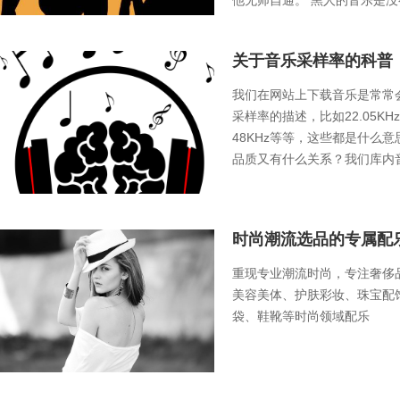
他无师自通。 黑人的音乐是
学是由欧洲人发明的。当黑人
和声结合在一起时，就产生了bl
关于音乐采样率的科普
我们在网站上下载音乐是常常
采样率的描述，比如22.05KHz、
48KHz等等，这些都是什么
品质又有什么关系？我们库内
用48khz音乐，您用于电商
录片等均可放心使用
时尚潮流选品的专属配
重现专业潮流时尚，专注奢侈
美容美体、护肤彩妆、珠宝配
袋、鞋靴等时尚领域配乐