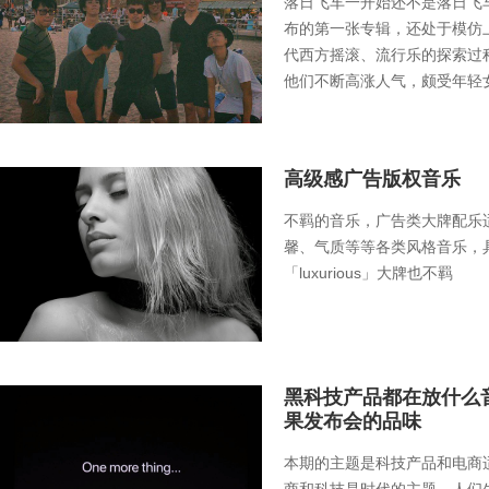
落日飞车一开始还不是落日飞车
布的第一张专辑，还处于模仿上
代西方摇滚、流行乐的探索过
他们不断高涨人气，颇受年轻
样甜度很高，音符中冒着烂漫
音乐，为什么会这么浪漫？
高级感广告版权音乐
不羁的音乐，广告类大牌配乐
馨、气质等等各类风格音乐，
「luxurious」大牌也不羁
黑科技产品都在放什么
果发布会的品味
本期的主题是科技产品和电商