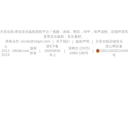
天音在线-商业音乐版权授权平台！视频，游戏，网页，APP，有声读物，店铺环境等
背景音乐版权，音乐素材。
商务合作: nicole@1bgm.com |
关于我们
版权声明
天音在线店铺音乐
|
|
浙ICP备
浙公网安备
©
版权
浙网文 (2025)
2012-
1BGM.com
|
18056836
|
|
33011002014344
所有
0480-188号
2019
号-2
号