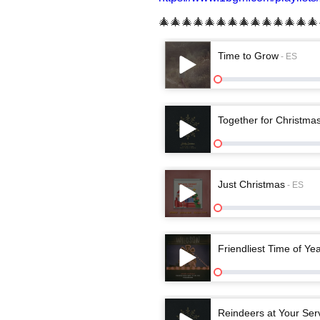
🎄🎄🎄🎄🎄🎄🎄🎄🎄🎄🎄🎄🎄🎄