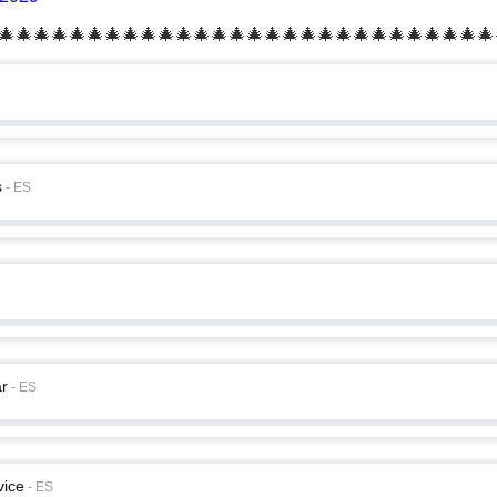
🎄🎄🎄🎄🎄🎄🎄🎄🎄🎄🎄🎄🎄🎄🎄🎄🎄🎄🎄🎄🎄🎄🎄🎄🎄🎄🎄🎄